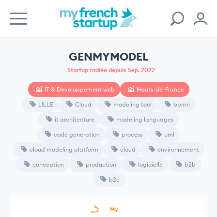
GENMYMODEL
Startup radiée depuis Sep. 2022
IT & Developpement web
Hauts-de-France
LILLE
Cloud
modeling tool
bpmn
it architecture
modeling languages
code generation
process
uml
cloud modeling platform
cloud
environnement
conception
production
logicielle
b2b
b2c