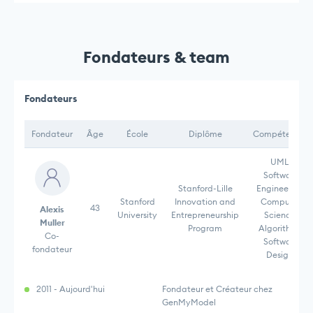
Fondateurs & team
Fondateurs
Fondateur
Âge
École
Diplôme
Compétences
UML,
Software
Stanford-Lille
Engineering,
Stanford
Innovation and
Computer
43
Alexis
University
Entrepreneurship
Science,
Muller
Program
Algorithms,
Co-
Software
fondateur
Design,
2011 - Aujourd'hui
Fondateur et Créateur chez
GenMyModel