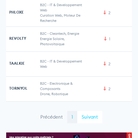
B2C
-
IT & Developpement
Web
PHLOXE
2
Curation Web, Moteur De
Recherche
B2C
-
Cleantech, Energie
REVOLTY
Energie Solaire,
1
Photovoltaique
B2C
-
IT & Developpement
TAALKIE
2
Web
B2C
-
Electronique &
TORNYOL
Composants
2
Drone, Robotique
Précédent
1
Suivant