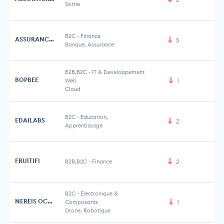
Sortie
B2C
-
Finance
ASSURANCESLABS
5
Banque, Assurance
B2B,B2C
-
IT & Developpement
BOPBEE
Web
1
Cloud
B2C
-
Education,
EDAILABS
2
5 
Apprentissage
FRUITIFI
B2B,B2C
-
Finance
2
B2C
-
Electronique &
NEREIS OCEAN
Composants
1
Drone, Robotique