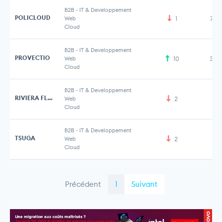
B2B
-
IT & Developpement
POLICLOUD
Web
1
7,5
Cloud
B2B
-
IT & Developpement
PROVECTIO
Web
10
3,5
Cloud
B2B
-
IT & Developpement
RIVIERA FLUIDICS
Web
2
Cloud
B2B
-
IT & Developpement
TSUGA
Web
2
10
Cloud
Précédent
1
Suivant