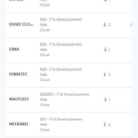
Cloud
B2B
-
IT & Developpement
EDGEE CLOUD
Web
2
2,6
Cloud
B2B
-
IT & Developpement
EXXA
Web
1
Cloud
B2B
-
IT & Developpement
FENRITEC
Web
2
Cloud
B2B,B2C
-
IT & Developpement
MACFLEET
Web
1
Cloud
B2C
-
IT & Developpement
MEERABEL
Web
2
Cloud