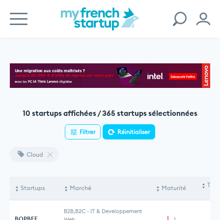
10 startups affichées / 365 startups sélectionnées
Filtrer
Réinitialiser
Cloud
Tota
Startups
Marché
Maturité
le
B2B,B2C
-
IT & Developpement
BOPBEE
Web
1