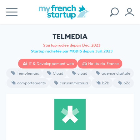
TELMEDIA
Startup radiée depuis Déc. 2023
Startup rachetée par MGDIS depuis Juil. 2023
IT & Developpement web
Hauts-de-France
Templemars
Cloud
cloud
agence digitale
comportements
consommateurs
b2b
b2c