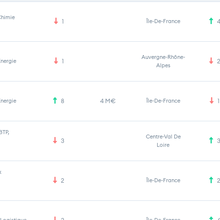
Chimie
1
Île-De-France
Auvergne-Rhône-
Energie
1
Alpes
Energie
8
4 M€
Île-De-France
1
BTP,
Centre-Val De
3
Loire
x
2
Île-De-France