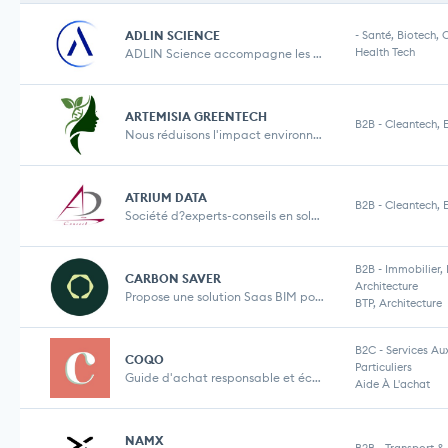
ADLIN SCIENCE
-
Santé, Biotech, 
Health Tech
ADLIN Science accompagne les chercheurs dans la ge...
ARTEMISIA GREENTECH
B2B
-
Cleantech, 
Nous réduisons l'impact environnemental des labor...
ATRIUM DATA
B2B
-
Cleantech, 
Société d?experts-conseils en solutions énergé...
B2B
-
Immobilier, 
CARBON SAVER
Architecture
Propose une solution Saas BIM pour les architectes...
BTP, Architecture
B2C
-
Services Au
COQO
Particuliers
Guide d'achat responsable et écolo des produits p...
Aide À L'achat
NAMX