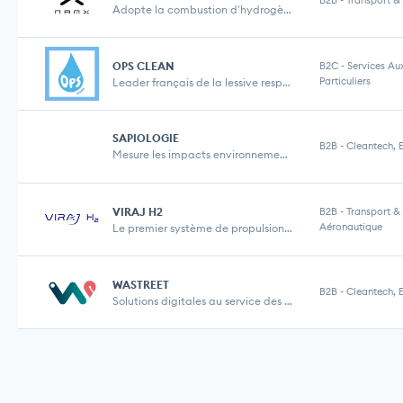
B2B
-
Transport &
Adopte la combustion d'hydrogène pour rendre la m...
OPS CLEAN
B2C
-
Services Au
Particuliers
Leader français de la lessive respectueuse de l'e...
SAPIOLOGIE
B2B
-
Cleantech, 
Mesure les impacts environnementaux, sociaux et é...
VIRAJ H2
B2B
-
Transport &
Aéronautique
Le premier système de propulsion efficace et prop...
WASTREET
B2B
-
Cleantech, 
Solutions digitales au service des déchets