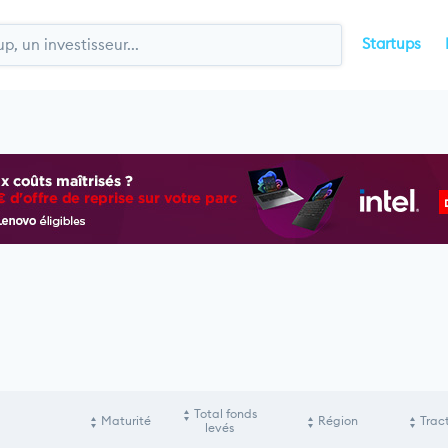
Startups
Total fonds
Maturité
Région
Trac
levés