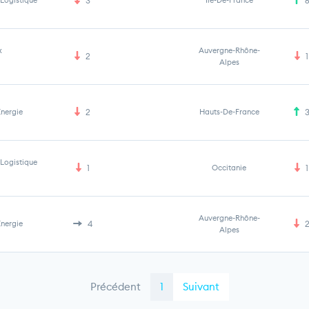
 Logistique
3
Île-De-France
x
Auvergne-Rhône-
2
1
Alpes
Energie
2
Hauts-De-France
 Logistique
1
Occitanie
1
Auvergne-Rhône-
Energie
4
Alpes
Précédent
1
Suivant