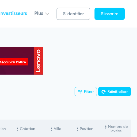
Investisseurs
Plus
S'identifier
S'inscrire
Filtrer
Réinitialiser
Nombre de
tion
Création
Ville
Position
levées