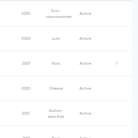
Evry-
4
2020
Active
courcouronnes
2
2024
Lyon
Active
2007
Paris
Active
1
3
2020
Orleans
Active
Aulnay-
2
2021
Active
sous-bois