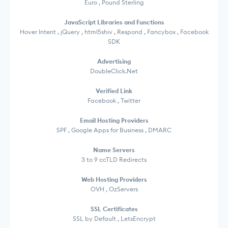
Euro , Pound Sterling
JavaScript Libraries and Functions
Hover Intent , jQuery , html5shiv , Respond , Fancybox , Facebook
SDK
Advertising
DoubleClick.Net
Verified Link
Facebook , Twitter
Email Hosting Providers
SPF , Google Apps for Business , DMARC
Name Servers
3 to 9 ccTLD Redirects
Web Hosting Providers
OVH , OzServers
SSL Certificates
SSL by Default , LetsEncrypt