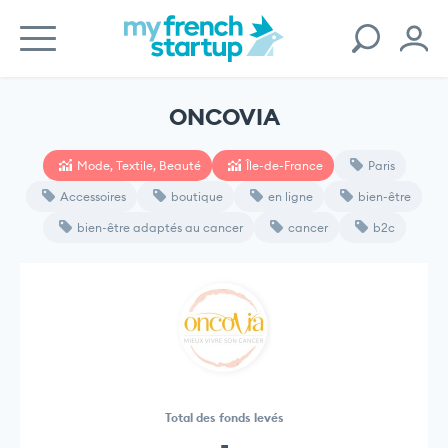
ONCOVIA
Mode, Textile, Beauté
Île-de-France
Paris
Accessoires
boutique
en ligne
bien-être
bien-être adaptés au cancer
cancer
b2c
Total des fonds levés
-