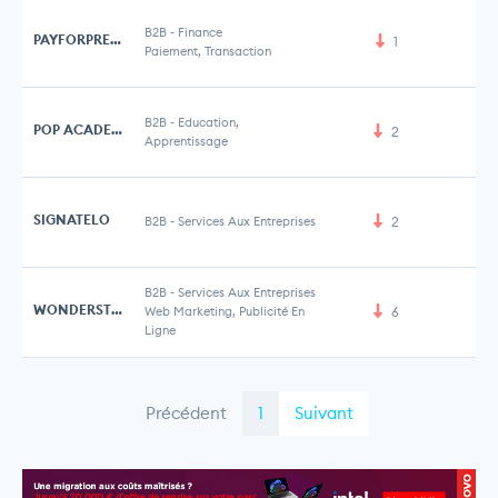
B2B
-
Finance
PAYFORPRESS
1
Paiement, Transaction
B2B
-
Education,
POP ACADEMY
2
Apprentissage
SIGNATELO
B2B
-
Services Aux Entreprises
2
B2B
-
Services Aux Entreprises
WONDERSTUDIOS
Web Marketing, Publicité En
6
3 
Ligne
Précédent
1
Suivant