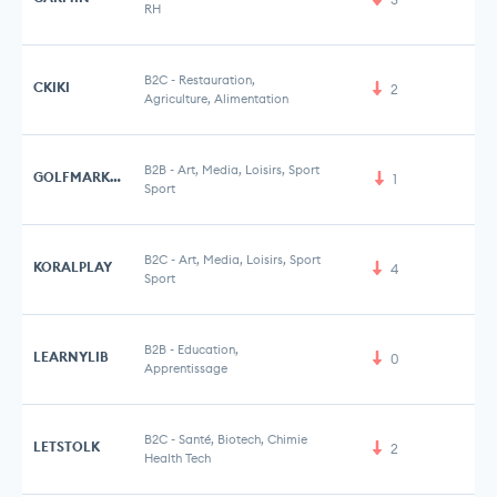
RH
B2C
-
Restauration,
CKIKI
2
Agriculture, Alimentation
B2B
-
Art, Media, Loisirs, Sport
GOLFMARKETPLACE
1
Sport
B2C
-
Art, Media, Loisirs, Sport
KORALPLAY
4
Sport
B2B
-
Education,
LEARNYLIB
0
Apprentissage
B2C
-
Santé, Biotech, Chimie
LETSTOLK
2
Health Tech