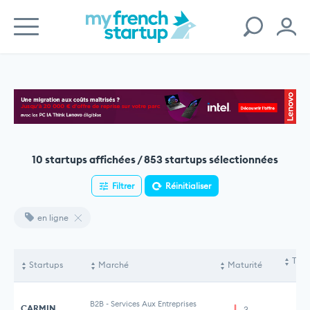
10 startups affichées / 853 startups sélectionnées
Filtrer
Réinitialiser
en ligne
Tota
Startups
Marché
Maturité
le
B2B
-
Services Aux Entreprises
CARMIN
3