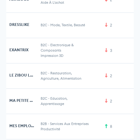
Aide À L'achat
DRESSLIKE
B2C
-
Mode, Textile, Beauté
2
B2C
-
Electronique &
EXANTRIX
Composants
3
Impression 3D
B2C
-
Restauration,
LE ZIBOU LAB
2
Agriculture, Alimentation
B2C
-
Education,
MA PETITE FRATRIE
2
Apprentissage
B2B
-
Services Aux Entreprises
MES EMPLOYES
8
Productivité