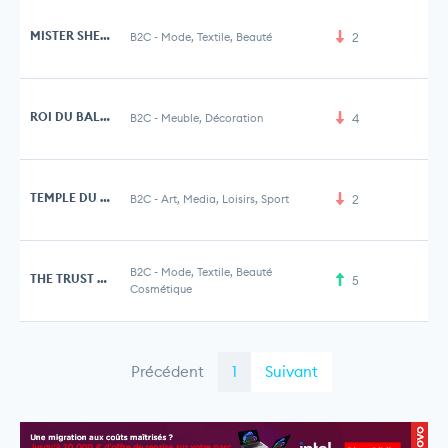
MISTER SHELBY
B2C
-
Mode, Textile, Beauté
2
ROI DU BALLON
B2C
-
Meuble, Décoration
4
TEMPLE DU FUMEUR
B2C
-
Art, Media, Loisirs, Sport
2
B2C
-
Mode, Textile, Beauté
THE TRUST SOCIETY
5
Cosmétique
Précédent
1
Suivant