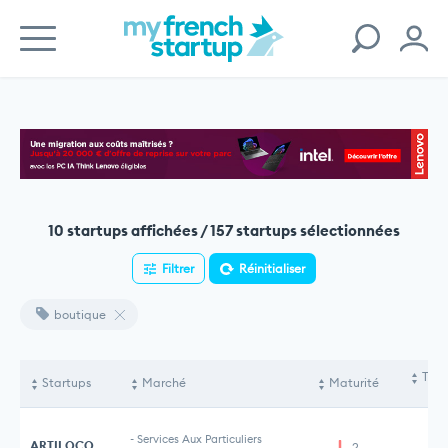
10 startups affichées / 157 startups sélectionnées
Filtrer
Réinitialiser
boutique
Tota
Startups
Marché
Maturité
le
-
Services Aux Particuliers
ARTILOCO
2