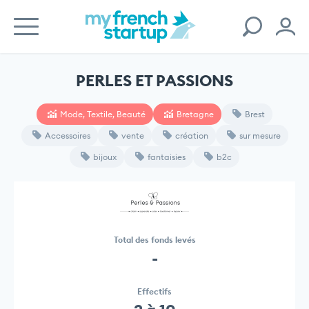
PERLES ET PASSIONS
Mode, Textile, Beauté
Bretagne
Brest
Accessoires
vente
création
sur mesure
bijoux
fantaisies
b2c
Total des fonds levés
-
Effectifs