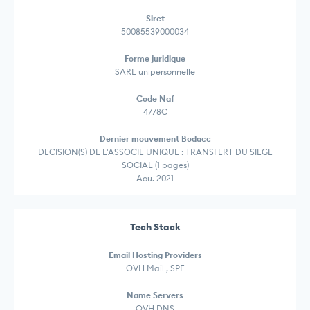
Siret
50085539000034
Forme juridique
SARL unipersonnelle
Code Naf
4778C
Dernier mouvement Bodacc
DECISION(S) DE L'ASSOCIE UNIQUE : TRANSFERT DU SIEGE
SOCIAL (1 pages)
Aou. 2021
Tech Stack
Email Hosting Providers
OVH Mail , SPF
Name Servers
OVH DNS