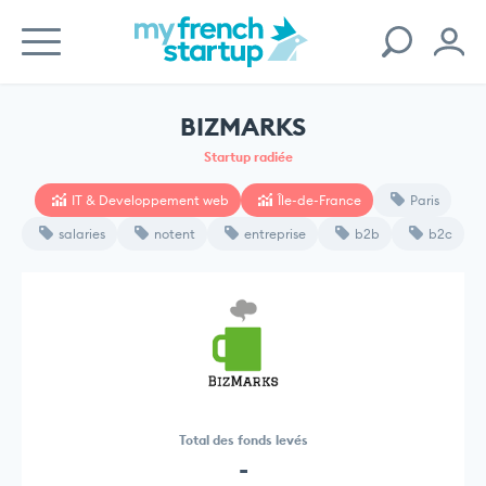
BIZMARKS
Startup radiée
IT & Developpement web
Île-de-France
Paris
salaries
notent
entreprise
b2b
b2c
Total des fonds levés
-