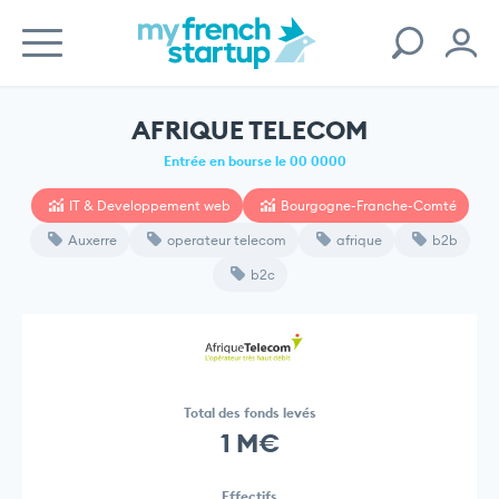
AFRIQUE TELECOM
Entrée en bourse le 00 0000
IT & Developpement web
Bourgogne-Franche-Comté
Auxerre
operateur telecom
afrique
b2b
b2c
Total des fonds levés
1 M€
Effectifs