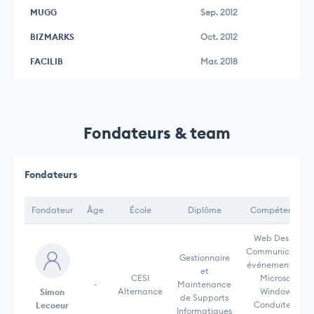
MUGG
Sep. 2012
BIZMARKS
Oct. 2012
FACILIB
Mar. 2018
Fondateurs & team
Fondateurs
Fondateur
Âge
École
Diplôme
Compétences
Web Design,
Communication
Gestionnaire
événementielle,
et
CESI
Microsoft
-
Maintenance
Alternance
Windows,
Simon
de Supports
Conduite de
Lecoeur
Informatiques