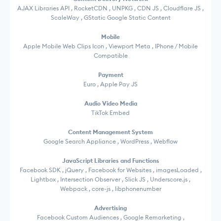
AJAX Libraries API , RocketCDN , UNPKG , CDN JS , Cloudflare JS ,
ScaleWay , GStatic Google Static Content
Mobile
Apple Mobile Web Clips Icon , Viewport Meta , IPhone / Mobile
Compatible
Payment
Euro , Apple Pay JS
Audio Video Media
TikTok Embed
Content Management System
Google Search Appliance , WordPress , Webflow
JavaScript Libraries and Functions
Facebook SDK , jQuery , Facebook for Websites , imagesLoaded ,
Lightbox , Intersection Observer , Slick JS , Underscore.js ,
Webpack , core-js , libphonenumber
Advertising
Facebook Custom Audiences , Google Remarketing ,