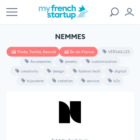
NEMMES
Mode, Textile, Beauté
Île-de-France
VERSAILLES
Accessoires
jewelry
customization
creativity
design
fashion tech
digital
bijouterie
création
service
b2c