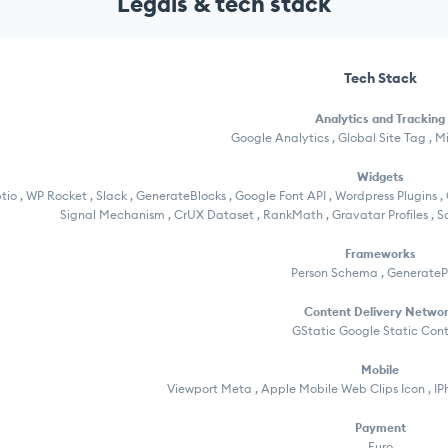
Legals & tech stack
Tech Stack
Analytics and Tracking
Google Analytics , Global Site Tag , Mi
Widgets
tio , WP Rocket , Slack , GenerateBlocks , Google Font API , Wordpress Plugins 
Signal Mechanism , CrUX Dataset , RankMath , Gravatar Profiles , S
Frameworks
Person Schema , GenerateP
Content Delivery Netwo
GStatic Google Static Con
Mobile
Viewport Meta , Apple Mobile Web Clips Icon , I
Payment
Euro