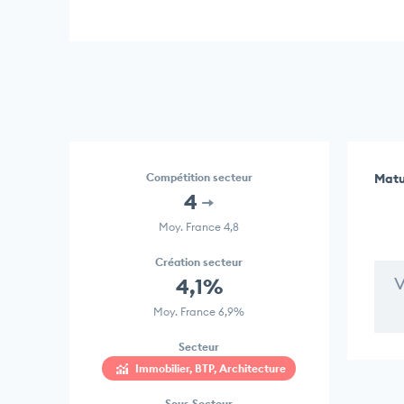
Compétition secteur
Matu
4
Moy. France 4,8
Création secteur
V
4,1%
Moy. France 6,9%
Secteur
Immobilier, BTP, Architecture
Sous Secteur