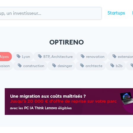
Startups
OPTIRENO
Alpes
Lyon
BTP, Architecture
renovation
extensio
aison
construction
desinger
archtecte
b2b