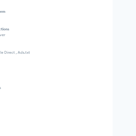
tem
ctions
ver
e Direct , Ads.txt
s