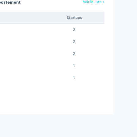
épartement
Voir la liste »
Startups
3
2
2
1
1