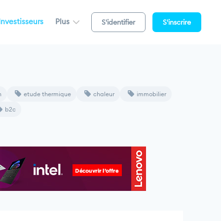
Investisseurs
Plus
S'identifier
S'inscrire
n
etude thermique
chaleur
immobilier
b2c