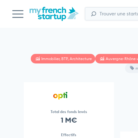
Immobilier, BTP, Architecture
Auvergne-Rhône-
m
Total des fonds levés
1 M€
Effectifs