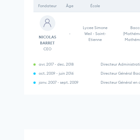
Fondateur
Âge
École
Lycee Simone
Bacca
-
Weil - Saint-
(Mathéma
NICOLAS
Etienne
Mathéma
BARRET
CEO
avr. 2017 - dec. 2018
Directeur Administrat
oct. 2009 - juin 2016
Directeur Général Ba
janv. 2007 - sept. 2009
Directeur Général en 