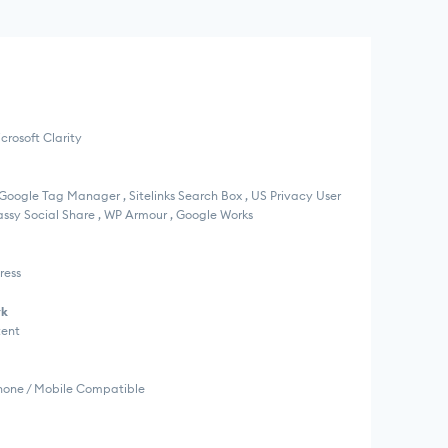
crosoft Clarity
, Google Tag Manager , Sitelinks Search Box , US Privacy User
assy Social Share , WP Armour , Google Works
ress
rk
tent
Phone / Mobile Compatible