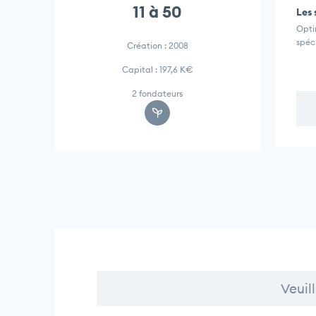
11 à 50
Les 
Optir
spéci
Création : 2008
Capital : 197,6 K€
2 fondateurs
Veuil