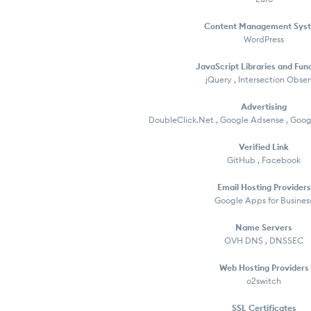
Content Management Sys
WordPress
JavaScript Libraries and Fun
jQuery , Intersection Obser
Advertising
DoubleClick.Net , Google Adsense , Googl
Verified Link
GitHub , Facebook
Email Hosting Providers
Google Apps for Busines
Name Servers
OVH DNS , DNSSEC
Web Hosting Providers
o2switch
SSL Certificates