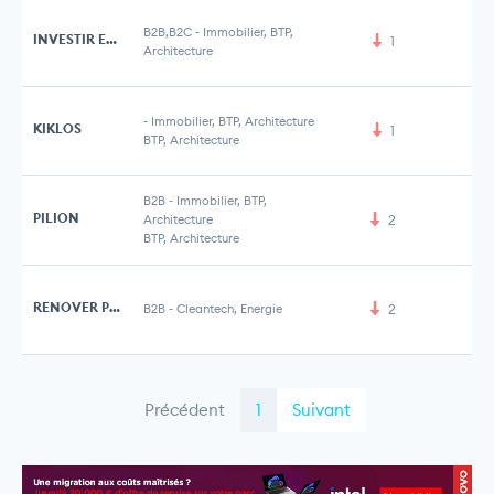
B2B,B2C
-
Immobilier, BTP,
INVESTIR ENSEMBLE
1
Architecture
-
Immobilier, BTP, Architecture
KIKLOS
1
BTP, Architecture
B2B
-
Immobilier, BTP,
PILION
Architecture
2
BTP, Architecture
RENOVER POUR DEMAIN
B2B
-
Cleantech, Energie
2
Précédent
1
Suivant