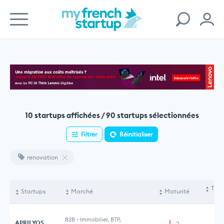
10 startups affichées / 90 startups sélectionnées
Filtrer
Réinitialiser
renovation
Tota
Startups
Marché
Maturité
le
B2B
-
Immobilier, BTP,
APRILYOS
2