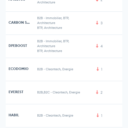
Architecture
B2B
-
Immobilier, BTP,
CARBON SAVER
Architecture
3
BTP, Architecture
B2B
-
Immobilier, BTP,
DPEBOOST
Architecture
4
BTP, Architecture
ECODOMIO
B2B
-
Cleantech, Energie
1
EVEREST
B2B,B2C
-
Cleantech, Energie
2
HABIL
B2B
-
Cleantech, Energie
1