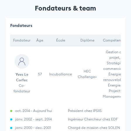
Fondateurs & team
Fondateurs
Fondateur
Âge
École
Diplôme
Compétences
Gestion de
projet,
Stratégie
commerciale,
HEC
57
Incuballiance
Énergie
Yves Le
Challenge+
renouvelable,
Corfec
Énergie,
Co-
Project
fondateur
Management,
oct. 2014 - Aujourd'hui
Président chez IPSIIS
janv. 2002 - sept. 2014
Ingénieur Chercheur chez EDF
janv. 2000 - dec. 2001
Chargé de mission chez SOLEN