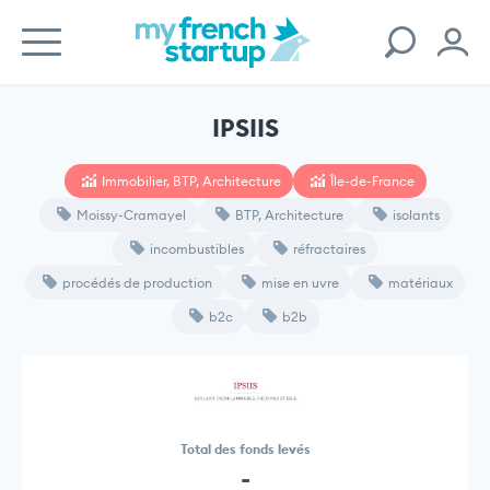
IPSIIS
Immobilier, BTP, Architecture
Île-de-France
Moissy-Cramayel
BTP, Architecture
isolants
incombustibles
réfractaires
procédés de production
mise en uvre
matériaux
b2c
b2b
Total des fonds levés
-