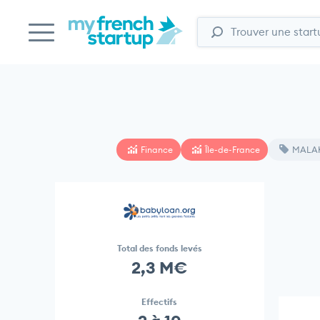
Finance
Île-de-France
MALA
Total des fonds levés
2,3 M€
Effectifs