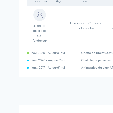
Fondateur
Âge
École
Universidad Católica
-
AURELIE
de Córdoba
DUTHOIT
Co-
fondateur
nov. 2020 - Aujourd''hui
Cheffe de projet Sta
fevr. 2020 - Aujourd''hui
Chef de projet sen
janv. 2017 - Aujourd''hui
Animatrice du club 