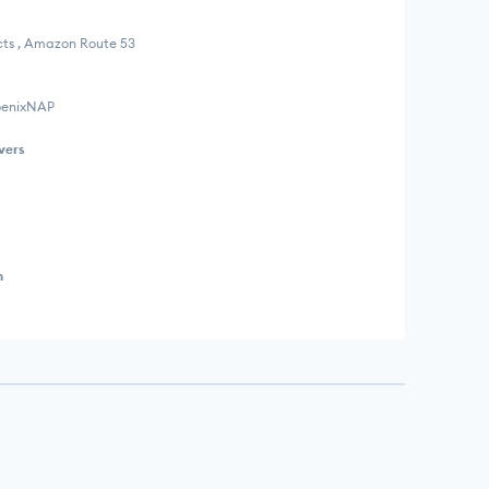
ects , Amazon Route 53
hoenixNAP
vers
n