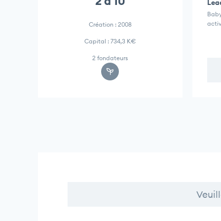
2 à 10
Lead
Baby
activ
Création : 2008
Capital : 734,3 K€
2 fondateurs
Veuil