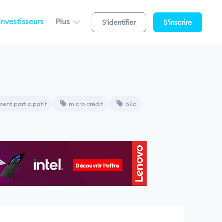
Investisseurs
Plus
S'identifier
S'inscrire
ent participatif
micro crédit
b2c