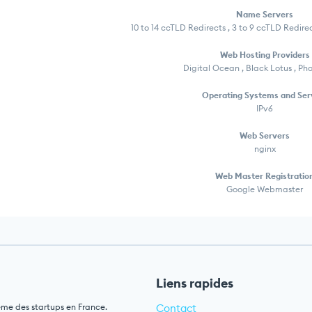
Name Servers
10 to 14 ccTLD Redirects , 3 to 9 ccTLD Redir
Web Hosting Providers
Digital Ocean , Black Lotus , P
Operating Systems and Ser
IPv6
Web Servers
nginx
Web Master Registratio
Google Webmaster
Liens rapides
ème des startups en France.
Contact