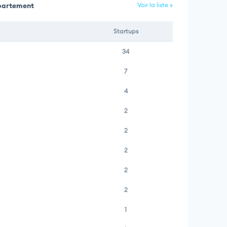
épartement
Voir la liste »
Startups
34
7
4
2
2
2
2
2
1