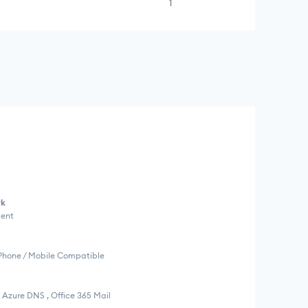
1
rk
tent
IPhone / Mobile Compatible
t Azure DNS , Office 365 Mail