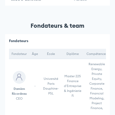
Fondateurs & team
Fondateurs
Fondateur
Âge
École
Diplôme
Compétences
Renewable
Energy,
Private
Master 225
Université
Equity,
Finance
Paris
Corporate
-
d'Entreprise
Dauphine-
Finance,
Damien
& Ingénierie
PSL
Financial
Ricordeau
Fi
Modeling,
CEO
Project
Finance,