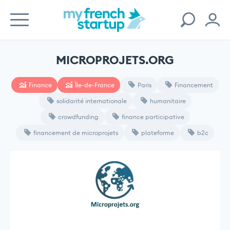
MICROPROJETS.ORG
Finance
Île-de-France
Paris
Financement
solidarité internationale
humanitaire
crowdfunding
finance participative
financement de microprojets
plateforme
b2c