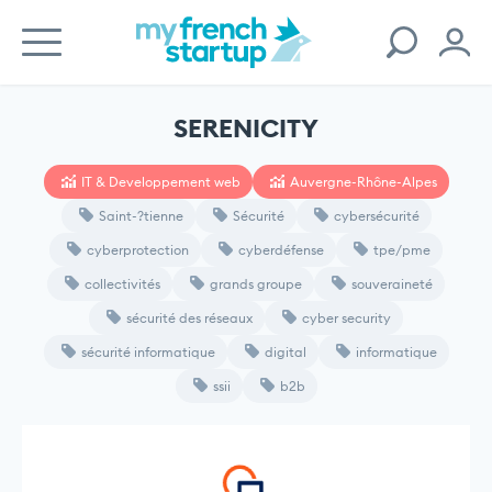
SERENICITY
IT & Developpement web
Auvergne-Rhône-Alpes
Saint-?tienne
Sécurité
cybersécurité
cyberprotection
cyberdéfense
tpe/pme
collectivités
grands groupe
souveraineté
sécurité des réseaux
cyber security
sécurité informatique
digital
informatique
ssii
b2b