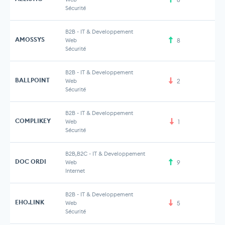
Sécurité
B2B
-
IT & Developpement
AMOSSYS
Web
8
Sécurité
B2B
-
IT & Developpement
BALLPOINT
Web
2
Sécurité
B2B
-
IT & Developpement
COMPLIKEY
Web
1
Sécurité
B2B,B2C
-
IT & Developpement
DOC ORDI
Web
9
Internet
B2B
-
IT & Developpement
EHO.LINK
Web
5
2 
Sécurité