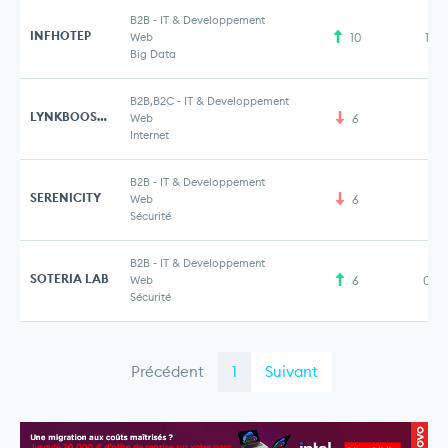
B2B
-
IT & Developpement
INFHOTEP
Web
10
1,2
Big Data
B2B,B2C
-
IT & Developpement
LYNKBOOSTER
Web
6
Internet
B2B
-
IT & Developpement
SERENICITY
Web
6
Sécurité
B2B
-
IT & Developpement
SOTERIA LAB
Web
6
0,8
Sécurité
Précédent
1
Suivant