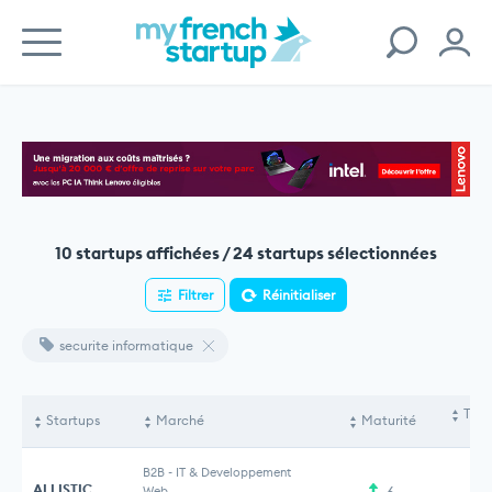
10 startups affichées / 24 startups sélectionnées
Filtrer
Réinitialiser
securite informatique
Tota
Startups
Marché
Maturité
le
B2B
-
IT & Developpement
ALLISTIC
Web
6