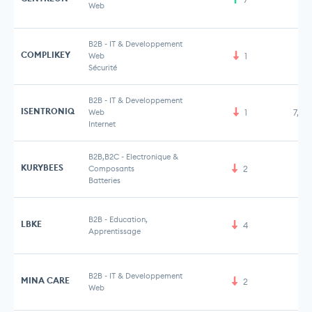
Web
B2B
-
IT & Developpement
COMPLIKEY
Web
1
Sécurité
B2B
-
IT & Developpement
ISENTRONIQ
Web
1
7,50
Internet
B2B,B2C
-
Electronique &
KURYBEES
Composants
2
Batteries
B2B
-
Education,
LBKE
4
Apprentissage
B2B
-
IT & Developpement
MINA CARE
2
Web