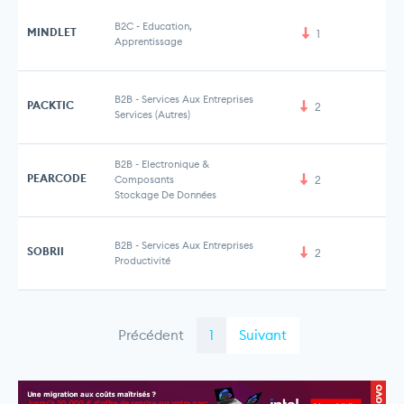
B2C
-
Education,
MINDLET
1
Apprentissage
B2B
-
Services Aux Entreprises
PACKTIC
2
Services (Autres)
B2B
-
Electronique &
PEARCODE
Composants
2
Stockage De Données
B2B
-
Services Aux Entreprises
SOBRII
2
Productivité
Précédent
1
Suivant