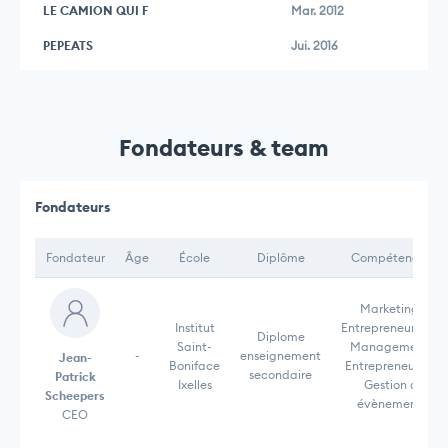
LE CAMION QUI F
Mar. 2012
PEPEATS
Jui. 2016
Fondateurs & team
Fondateurs
Fondateur
Âge
École
Diplôme
Compétences
Marketing,
Institut
Entrepreneurship,
Diplome
Saint-
Management,
-
enseignement
Jean-
Boniface
Entrepreneuriat,
secondaire
Patrick
Ixelles
Gestion d
Scheepers
évènement,
CEO