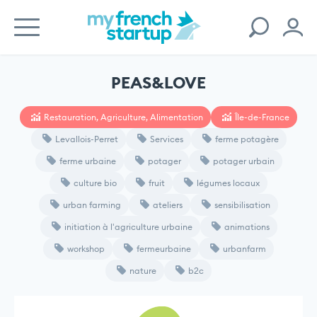
PEAS&LOVE
Restauration, Agriculture, Alimentation
Île-de-France
Levallois-Perret
Services
ferme potagère
ferme urbaine
potager
potager urbain
culture bio
fruit
légumes locaux
urban farming
ateliers
sensibilisation
initiation à l'agriculture urbaine
animations
workshop
fermeurbaine
urbanfarm
nature
b2c