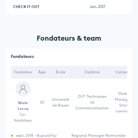
CHECK IT OUT
Jan. 2017
Fondateurs & team
Fondateurs
Fondateur
Âge
École
Diplôme
Compétence
Marketing,
DUT Techniques
Université
Management
33
de
Kévin
de Rouen
Stratégie
Commercialisation
Lecoq
commerciale
Co-
fondateur
sept. 2018 - Aujourd'hui
Regional Manager Normandie