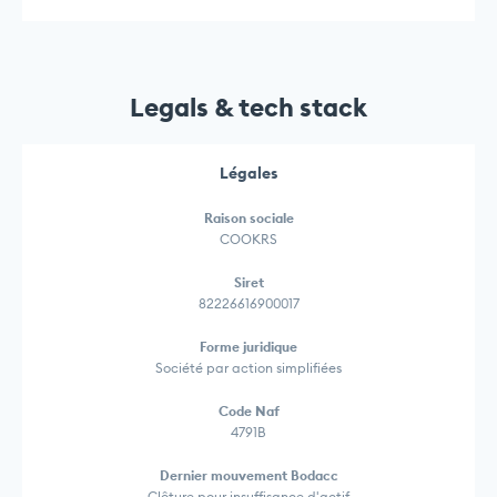
Legals & tech stack
Légales
Raison sociale
COOKRS
Siret
82226616900017
Forme juridique
Société par action simplifiées
Code Naf
4791B
Dernier mouvement Bodacc
Clôture pour insuffisance d'actif