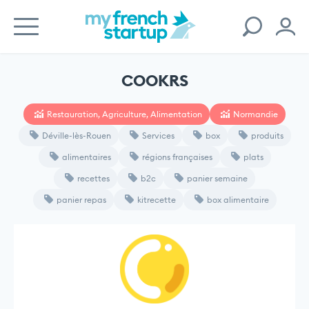
COOKRS
Restauration, Agriculture, Alimentation
Normandie
Déville-lès-Rouen
Services
box
produits
alimentaires
régions françaises
plats
recettes
b2c
panier semaine
panier repas
kitrecette
box alimentaire