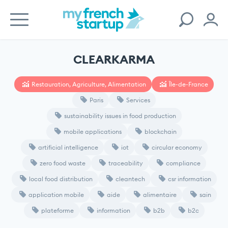
CLEARKARMA
Restauration, Agriculture, Alimentation
Île-de-France
Paris
Services
sustainability issues in food production
mobile applications
blockchain
artificial intelligence
iot
circular economy
zero food waste
traceability
compliance
local food distribution
cleantech
csr information
application mobile
aide
alimentaire
sain
plateforme
information
b2b
b2c