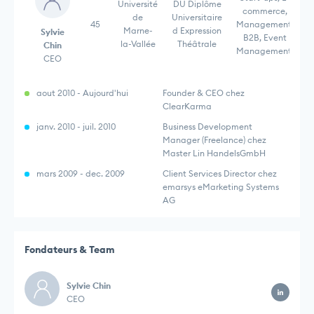
Université
DU Diplôme
commerce,
de
Universitaire
45
Management,
Marne-
d Expression
Sylvie
B2B, Event
la-Vallée
Théâtrale
Chin
Management,
CEO
aout 2010 - Aujourd'hui
Founder & CEO chez
ClearKarma
janv. 2010 - juil. 2010
Business Development
Manager (Freelance) chez
Master Lin HandelsGmbH
mars 2009 - dec. 2009
Client Services Director chez
emarsys eMarketing Systems
AG
Fondateurs & Team
Sylvie Chin
CEO