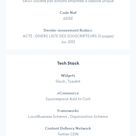
SASU Société par actions simplifiée à associé unique
Code Naf
6201Z
Dernier mouvement Bodacc
ACTE : DIVERS LISTE DES SOUSCRIPTEURS (3 pages)
Jui. 2012
Tech Stack
Widgets
Slack , Typekit
eCommerce
Squarespace Add to Cart
Frameworks
LocalBusiness Schema , Organization Schema
Content Delivery Network
Twitter CDN