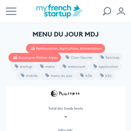
MENU DU JOUR MDJ
Restauration, Agriculture, Alimentation
Auvergne-Rhône-Alpes
Cran-Gevrier
Services
startup
menu
restaurant
application
mobile
menu du jour
b2b
b2c
Total des fonds levés
-
Effectifs