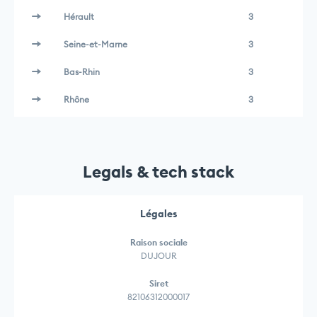
Hérault
3
Seine-et-Marne
3
Bas-Rhin
3
Rhône
3
Legals & tech stack
Légales
Raison sociale
DUJOUR
Siret
82106312000017