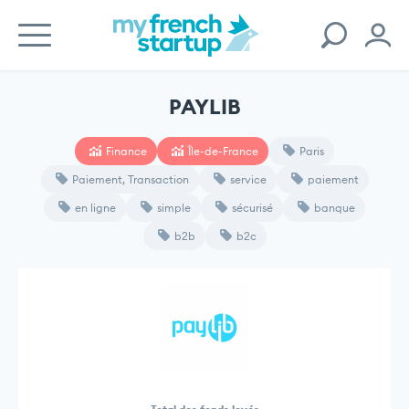
PAYLIB
Finance
Île-de-France
Paris
Paiement, Transaction
service
paiement
en ligne
simple
sécurisé
banque
b2b
b2c