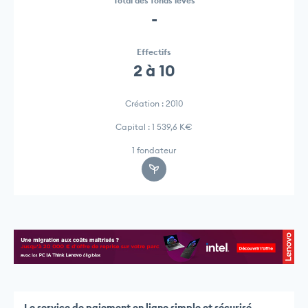
Total des fonds levés
-
Effectifs
2 à 10
Création : 2010
Capital : 1 539,6 K€
1 fondateur
Le service de paiement en ligne simple et sécurisé