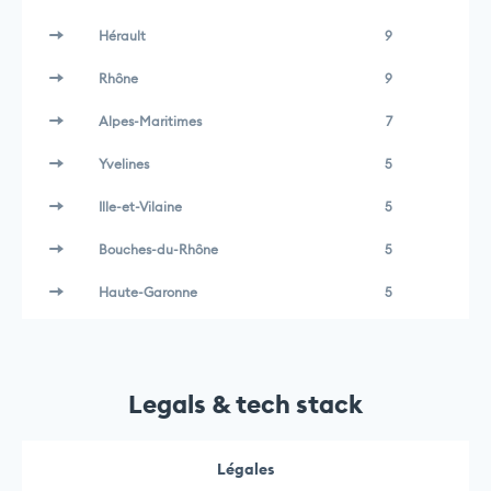
Hérault
9
Rhône
9
Alpes-Maritimes
7
Yvelines
5
Ille-et-Vilaine
5
Bouches-du-Rhône
5
Haute-Garonne
5
Legals & tech stack
Légales