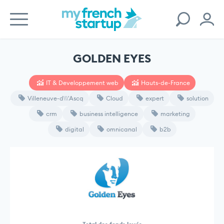
GOLDEN EYES
IT & Developpement web
Hauts-de-France
Villeneuve-d\\\'Ascq
Cloud
expert
solution
crm
business intelligence
marketing
digital
omnicanal
b2b