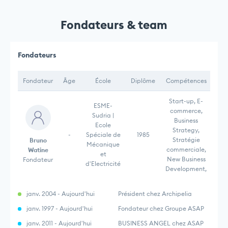
Fondateurs & team
Fondateurs
Fondateur
Âge
École
Diplôme
Compétences
Start-up, E-
ESME-
commerce,
Sudria |
Business
Ecole
Strategy,
-
Spéciale de
1985
Stratégie
Bruno
Mécanique
commerciale,
Watine
et
New Business
Fondateur
d'Electricité
Development,
janv. 2004 - Aujourd'hui
Président chez Archipelia
janv. 1997 - Aujourd'hui
Fondateur chez Groupe ASAP
janv. 2011 - Aujourd'hui
BUSINESS ANGEL chez ASAP