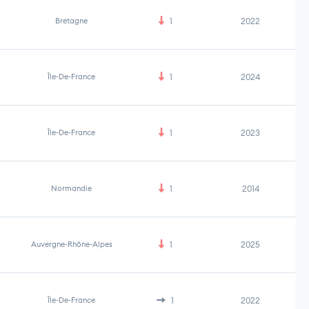
Bretagne
1
2022
Île-De-France
1
2024
Île-De-France
1
2023
Normandie
1
2014
Auvergne-Rhône-Alpes
1
2025
Île-De-France
1
2022