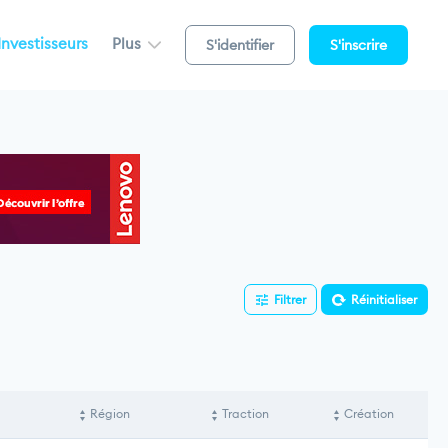
Investisseurs
Plus
S'identifier
S'inscrire
Filtrer
Réinitialiser
Région
Traction
Création