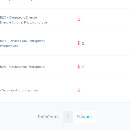
B2C
-
Cleantech, Energie
1
Energie Solaire, Photovoltaique
B2B
-
Services Aux Entreprises
2
Productivité
B2B
-
Services Aux Entreprises
2
-
Services Aux Entreprises
1
Précédent
1
Suivant