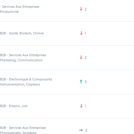
-
Services Aux Entreprises
2
Productivité
B2B
-
Santé, Biotech, Chimie
1
B2B
-
Services Aux Entreprises
2
Marketing, Communication
B2B
-
Electronique & Composants
5
Instrumentation, Capteurs
B2B
-
Emploi, Job
1
B2B
-
Services Aux Entreprises
2
Management, Stratégie