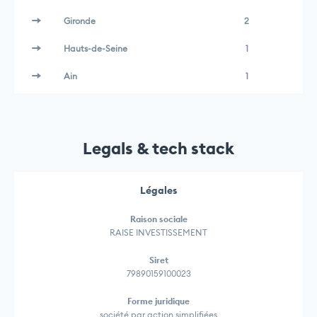
Gironde
2
Hauts-de-Seine
1
Ain
1
Legals & tech stack
Légales
Raison sociale
RAISE INVESTISSEMENT
Siret
79890159100023
Forme juridique
société par action simplifiées