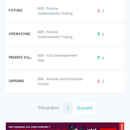
B2B
-
Finance
FUTURZ
2
Investissement, Trading
B2B
-
Finance
OPENSTONE
5
2 
Investissement, Trading
B2B
-
IT & Developpement
PRIVATE EQUITY CUBE
6
1 
Web
B2B
-
Services Aux Entreprises
SAPIANS
2
Conseil
Précédent
1
Suivant