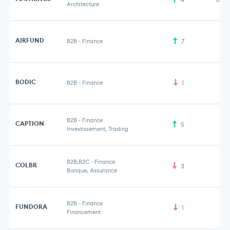
Architecture
AIRFUND
B2B
-
Finance
7
6 
BODIC
B2B
-
Finance
1
B2B
-
Finance
CAPTION
5
Investissement, Trading
B2B,B2C
-
Finance
COLBR
3
1 
Banque, Assurance
B2B
-
Finance
FUNDORA
1
Financement