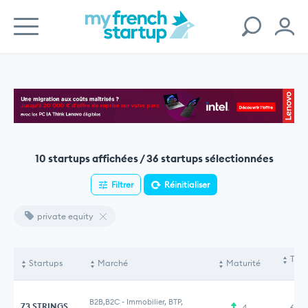
10 startups affichées / 36 startups sélectionnées
Filtrer
Réinitialiser
private equity
Tota
Startups
Marché
Maturité
le
B2B,B2C
-
Immobilier, BTP,
73 STRINGS
4
61,8