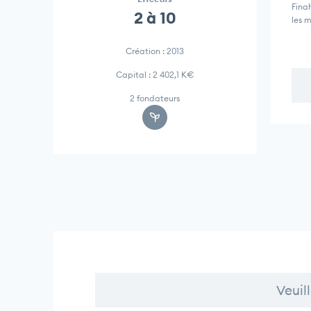
Finah
2 à 10
les 
Création : 2013
Capital : 2 402,1 K€
2 fondateurs
Veuil