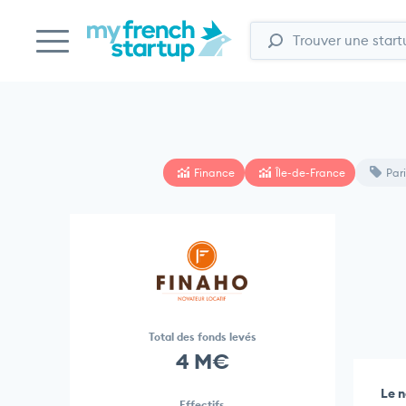
Finance
Île-de-France
Pari
Total des fonds levés
4 M€
Le n
Effectifs