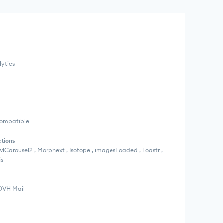
lytics
Compatible
ctions
, OwlCarousel2 , Morphext , Isotope , imagesLoaded , Toastr ,
js
 OVH Mail