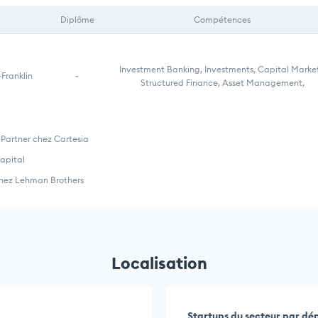
Diplôme
Compétences
Investment Banking, Investments, Capital Market
Franklin
-
Structured Finance, Asset Management,
Partner chez Cartesia
apital
hez Lehman Brothers
Localisation
Startups du secteur par d