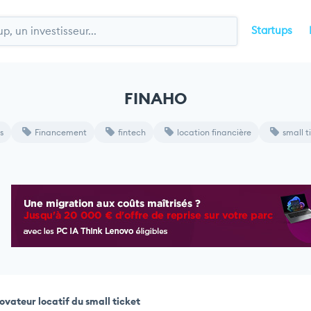
Startups
FINAHO
s
Financement
fintech
location financière
small t
ovateur locatif du small ticket