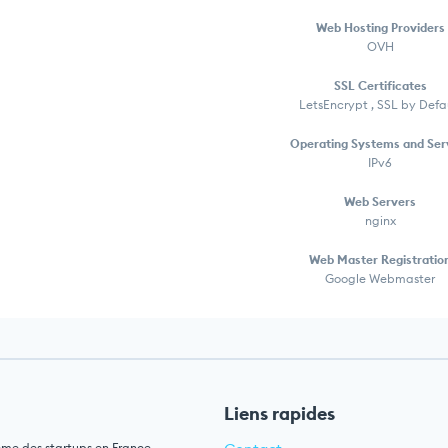
Web Hosting Providers
OVH
SSL Certificates
LetsEncrypt , SSL by Defa
Operating Systems and Ser
IPv6
Web Servers
nginx
Web Master Registratio
Google Webmaster
Liens rapides
ème des startups en France.