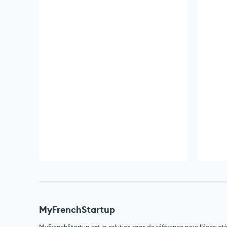
MyFrenchStartup
MyFrenchStartup est la solution saas de référence pour l’écosyst