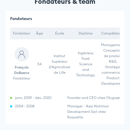
Fondateurs & team
Fondateurs
Fondateur
Âge
École
Diplôme
Compétences
Management,
Conception
Ingénieur,
Institut
de produit,
Food
Supérieur
R&D,
54
Science
d'Agriculture
Stratégie
François
and
de Lille
commerciale,
Delbaere
Technology
Product
Fondateur
Development,
janv. 2009 - dec. 2020
Founder and CEO chez Olygose
2004 - 2008
Manager - Asia Nutrition
Development Dpt chez
Roquette