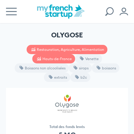
OLYGOSE
Restauration, Agriculture, Alimentation
Hauts-de-France
Venette
Boissons non alcoolisées
sirops
boissons
extraits
b2c
Total des fonds levés