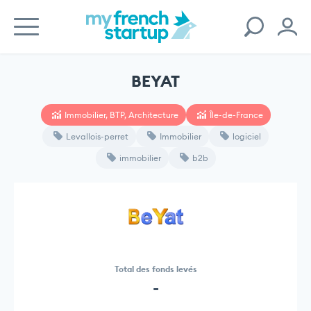
BEYAT
Immobilier, BTP, Architecture
Île-de-France
Levallois-perret
Immobilier
logiciel
immobilier
b2b
Total des fonds levés
-