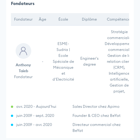
Fondateurs
Fondateur
Âge
École
Diplôme
Compétences
Stratégie
commerciale,
ESME-
Développement
Sudria |
commercial,
Ecole
Gestion de la
Engineer's
-
Spéciale de
relation client
degree
Anthony
Mécanique
(CRM),
Taieb
et
Intelligence
Fondateur
d'Electricité
artificielle,
Gestion de
projet,
avr. 2020 - Aujourd'hui
Sales Director chez Apimo
juin 2009 - sept. 2020
Founder & CEO chez BeYat
juin 2009 - avr. 2020
Directeur commercial chez
BeYat