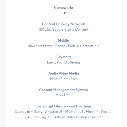
Frameworks
PHP
Content Delivery Network
GStatic Google Static Content
Mobile
Viewport Meta , IPhone / Mobile Compatible
Payment
Euro , Pound Sterling
Audio Video Media
MediaElement.js
Content Management System
MotoCMS
JavaScript Libraries and Functions
jQuery , html5shiv , Angular JS , Moment JS , Magnific Popup ,
lazySizes , ng-file-upload , Intersection Observer