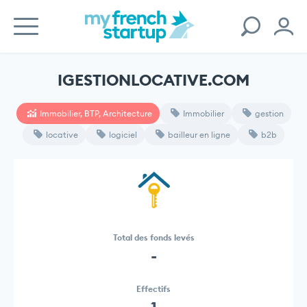
IGESTIONLOCATIVE.COM
Immobilier, BTP, Architecture
Immobilier
gestion
locative
logiciel
bailleur en ligne
b2b
Total des fonds levés
-
Effectifs