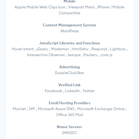
Mobile
Apple Mobile Web Clips Icon , Viewport Meta , IPhone / Mobile
Compatible
Content Management System
WordPress
JavaScript Libraries and Functions
Hover Intent , jQuery , Modernizr , html5shiv , Respond , Lightbox ,
Intersection Observer , Isotope , Packery , core-js
Advertising
DoubleClick.Net
Verified Link
Facebook , LinkedIn , Twitter
Email Hosting Providers
MailJet , SPF , Microsoft Azure DNS , Microsoft Exchange Online ,
Office 365 Mail
Name Servers
DNSSEC