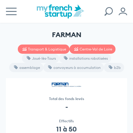
FARMAN
Transport & Logistique
Centre-Val de Loire
Joué-lès-Tours
installations robotisées
assemblage
convoyeurs à accumulation
b2b
Total des fonds levés
-
Effectifs
11 à 50