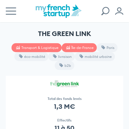
THE GREEN LINK
Transport & Logistique
Île-de-France
Paris
éco-mobilité
livraison
mobilité urbaine
b2b
Total des fonds levés
1,3 M€
Effectifs
11 à 50