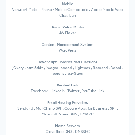
Mobile
Viewport Meta , IPhone / Mobile Compatible , Apple Mobile Web
Clips Icon
Audio Video Media
JW Player
Content Management System
WordPress
JavaScript Libraries and Functions
jQuery , html5shiv , imagesLoaded , Lightbox , Respond , Babel ,
core-js , lazySizes
Verified Link
Facebook , LinkedIn , Twitter , YouTube Link
Email Hosting Providers
Sendgrid , MailChimp SPF , Google Apps for Business , SPF ,
Microsoft Azure DNS , DMARC
Name Servers
Cloudflare DNS , DNSSEC