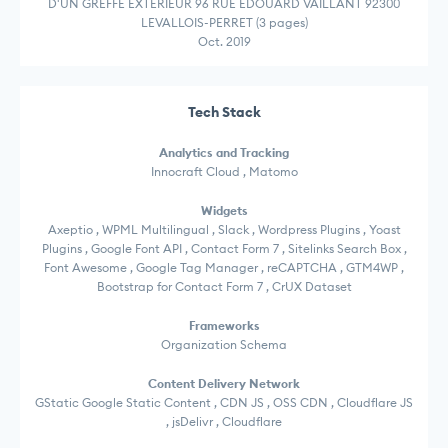
D'UN GREFFE EXTERIEUR 96 RUE EDOUARD VAILLANT 92300
LEVALLOIS-PERRET (3 pages)
Oct. 2019
Tech Stack
Analytics and Tracking
Innocraft Cloud , Matomo
Widgets
Axeptio , WPML Multilingual , Slack , Wordpress Plugins , Yoast
Plugins , Google Font API , Contact Form 7 , Sitelinks Search Box ,
Font Awesome , Google Tag Manager , reCAPTCHA , GTM4WP ,
Bootstrap for Contact Form 7 , CrUX Dataset
Frameworks
Organization Schema
Content Delivery Network
GStatic Google Static Content , CDN JS , OSS CDN , Cloudflare JS
, jsDelivr , Cloudflare