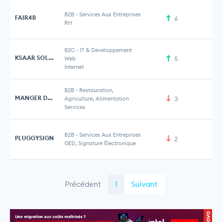
B2B
-
Services Aux Entreprises
FAIR4B
6
RH
B2C
-
IT & Developpement
KSAAR SOLUTIONS
Web
5
Internet
B2B
-
Restauration,
MANGER DU SENS
Agriculture, Alimentation
3
Services
B2B
-
Services Aux Entreprises
PLUGGYSIGN
2
GED, Signature Électronique
Précédent
1
Suivant