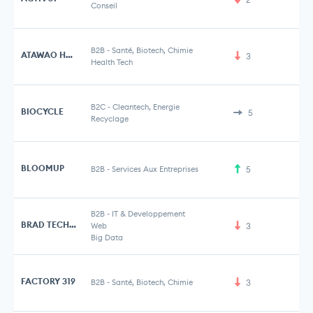
Conseil
B2B
-
Santé, Biotech, Chimie
ATAWAO HEALTHCARE
3
Health Tech
B2C
-
Cleantech, Energie
BIOCYCLE
5
Recyclage
BLOOMUP
B2B
-
Services Aux Entreprises
5
B2B
-
IT & Developpement
BRAD TECHNOLOGY
Web
3
Big Data
FACTORY 319
B2B
-
Santé, Biotech, Chimie
3