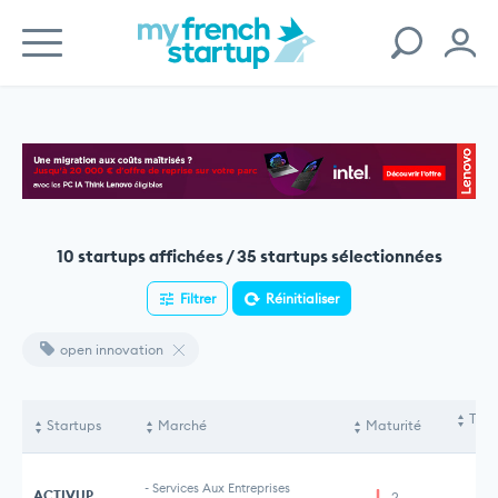
10 startups affichées / 35 startups sélectionnées
Filtrer
Réinitialiser
open innovation
Tota
Startups
Marché
Maturité
le
-
Services Aux Entreprises
ACTIVUP
2