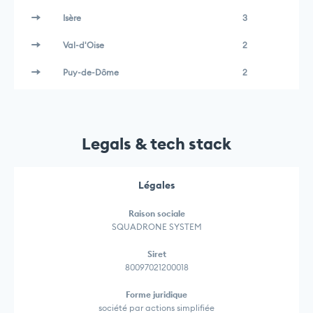
Isère
3
Val-d'Oise
2
Puy-de-Dôme
2
Legals & tech stack
Légales
Raison sociale
SQUADRONE SYSTEM
Siret
80097021200018
Forme juridique
société par actions simplifiée