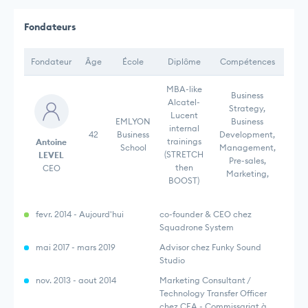
Fondateurs
Fondateur
Âge
École
Diplôme
Compétences
MBA-like
Business
Alcatel-
Strategy,
Lucent
EMLYON
Business
internal
42
Business
Development,
trainings
Antoine
School
Management,
(STRETCH
LEVEL
Pre-sales,
then
CEO
Marketing,
BOOST)
fevr. 2014 - Aujourd'hui
co-founder & CEO chez
Squadrone System
mai 2017 - mars 2019
Advisor chez Funky Sound
Studio
nov. 2013 - aout 2014
Marketing Consultant /
Technology Transfer Officer
chez CEA - Commissariat à