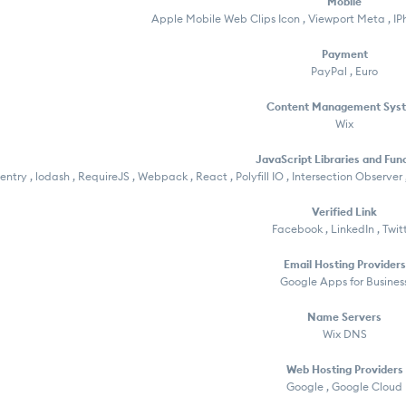
Mobile
Apple Mobile Web Clips Icon , Viewport Meta , I
Payment
PayPal , Euro
Content Management Sys
Wix
JavaScript Libraries and Fun
entry , lodash , RequireJS , Webpack , React , Polyfill IO , Intersection Observer 
Verified Link
Facebook , LinkedIn , Twit
Email Hosting Providers
Google Apps for Busines
Name Servers
Wix DNS
Web Hosting Providers
Google , Google Cloud