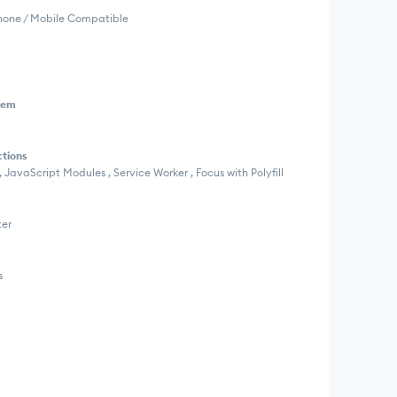
Phone / Mobile Compatible
tem
ctions
, JavaScript Modules , Service Worker , Focus with Polyfill
ter
s