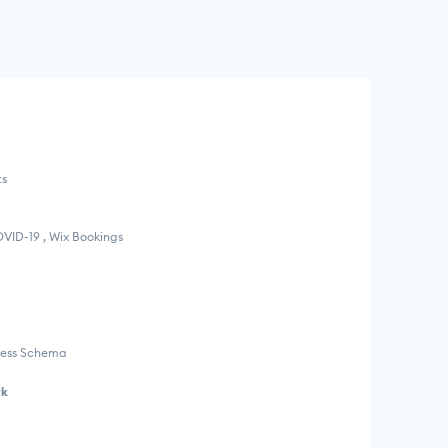
ts
OVID-19 , Wix Bookings
ress Schema
rk