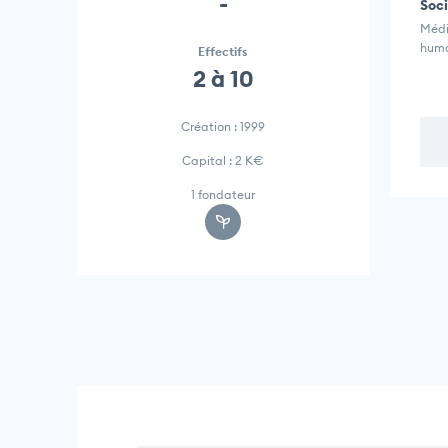
-
Soci
Média
humai
Effectifs
2 à 10
Création : 1999
Capital : 2 K€
1 fondateur