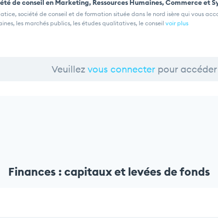
été de conseil en Marketing, Ressources Humaines, Commerce et S
tice, société de conseil et de formation située dans le nord isère qui vous acc
nes, les marchés publics, les études qualitatives, le conseil
voir plus
Veuillez
vous connecter
pour accéder 
Finances : capitaux et levées de fonds