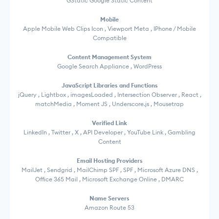
GStatic Google Static Content
Mobile
Apple Mobile Web Clips Icon , Viewport Meta , IPhone / Mobile
Compatible
Content Management System
Google Search Appliance , WordPress
JavaScript Libraries and Functions
jQuery , Lightbox , imagesLoaded , Intersection Observer , React ,
matchMedia , Moment JS , Underscore.js , Mousetrap
Verified Link
LinkedIn , Twitter , X , API Developer , YouTube Link , Gambling
Content
Email Hosting Providers
MailJet , Sendgrid , MailChimp SPF , SPF , Microsoft Azure DNS ,
Office 365 Mail , Microsoft Exchange Online , DMARC
Name Servers
Amazon Route 53