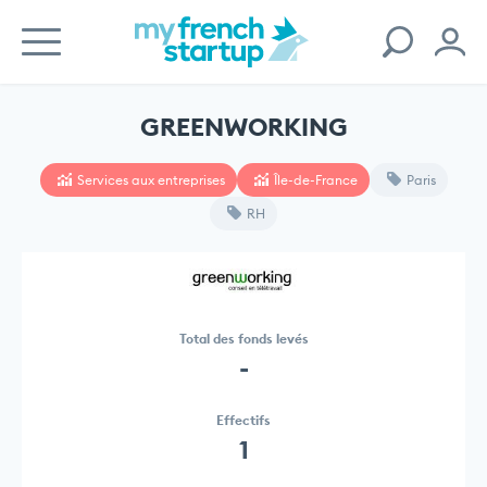
GREENWORKING
Services aux entreprises
Île-de-France
Paris
RH
Total des fonds levés
-
Effectifs
1