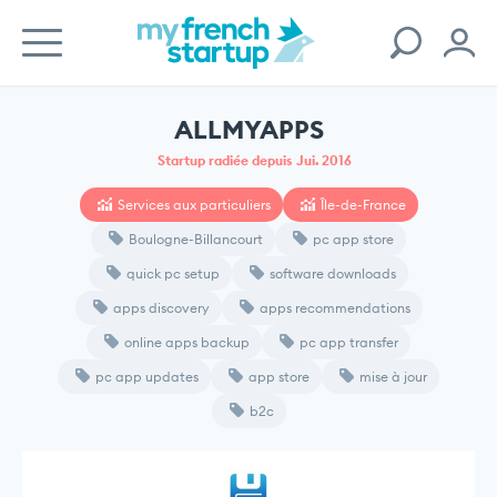
ALLMYAPPS
Startup radiée depuis Jui. 2016
Services aux particuliers
Île-de-France
Boulogne-Billancourt
pc app store
quick pc setup
software downloads
apps discovery
apps recommendations
online apps backup
pc app transfer
pc app updates
app store
mise à jour
b2c