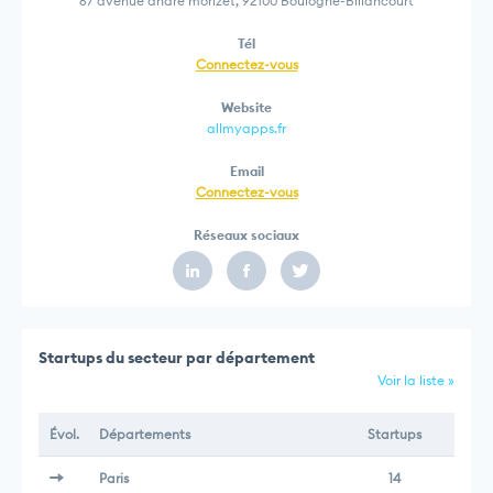
67 avenue andré morizet, 92100 Boulogne-Billancourt
Tél
Connectez-vous
Website
allmyapps.fr
Email
Connectez-vous
Réseaux sociaux
Startups du secteur par département
Voir la liste »
Évol.
Départements
Startups
Paris
14