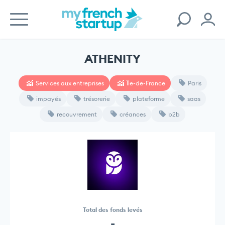
ATHENITY
Services aux entreprises
Île-de-France
Paris
impayés
trésorerie
plateforme
saas
recouvrement
créances
b2b
Total des fonds levés
-