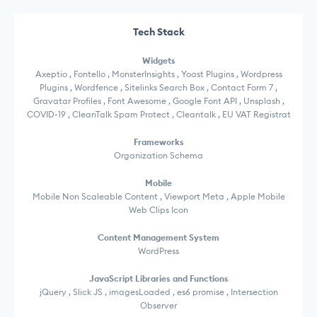
Tech Stack
Widgets
Axeptio , Fontello , MonsterInsights , Yoast Plugins , Wordpress
Plugins , Wordfence , Sitelinks Search Box , Contact Form 7 ,
Gravatar Profiles , Font Awesome , Google Font API , Unsplash ,
COVID-19 , CleanTalk Spam Protect , Cleantalk , EU VAT Registrat
Frameworks
Organization Schema
Mobile
Mobile Non Scaleable Content , Viewport Meta , Apple Mobile
Web Clips Icon
Content Management System
WordPress
JavaScript Libraries and Functions
jQuery , Slick JS , imagesLoaded , es6 promise , Intersection
Observer