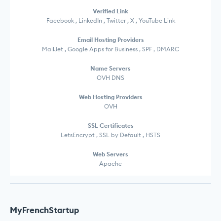
Verified Link
Facebook , LinkedIn , Twitter , X , YouTube Link
Email Hosting Providers
MailJet , Google Apps for Business , SPF , DMARC
Name Servers
OVH DNS
Web Hosting Providers
OVH
SSL Certificates
LetsEncrypt , SSL by Default , HSTS
Web Servers
Apache
MyFrenchStartup