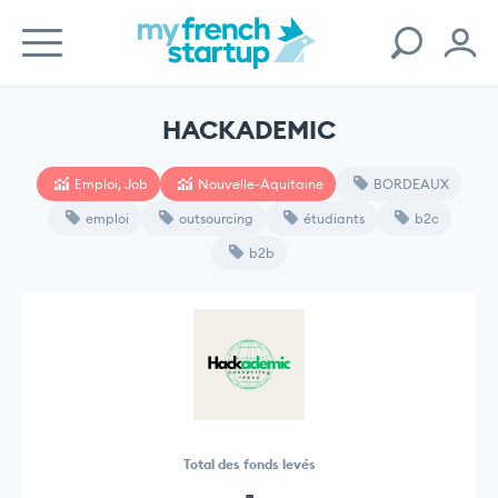
HACKADEMIC
Emploi, Job
Nouvelle-Aquitaine
BORDEAUX
emploi
outsourcing
étudiants
b2c
b2b
Total des fonds levés
-