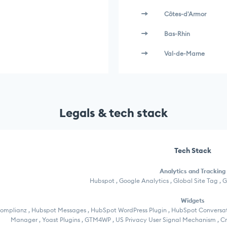
Côtes-d'Armor
Bas-Rhin
Val-de-Marne
Legals & tech stack
Tech Stack
Analytics and Tracking
Hubspot , Google Analytics , Global Site Tag , 
Widgets
omplianz , Hubspot Messages , HubSpot WordPress Plugin , HubSpot Conversation
Manager , Yoast Plugins , GTM4WP , US Privacy User Signal Mechanism , C