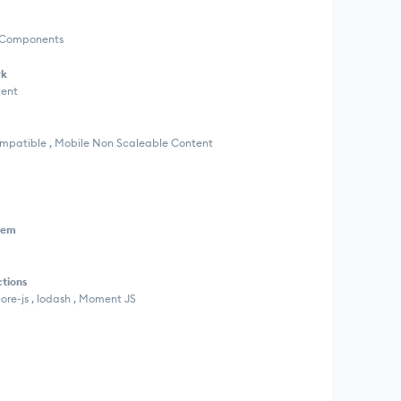
ed Components
rk
tent
Compatible , Mobile Non Scaleable Content
tem
ctions
core-js , lodash , Moment JS