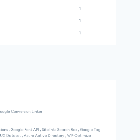
1
1
1
Google Conversion Linker
s , Google Font API , Sitelinks Search Box , Google Tag
rUX Dataset , Azure Active Directory , WP-Optimize