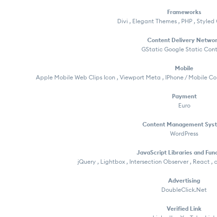
Frameworks
Divi , Elegant Themes , PHP , Styl
Content Delivery Netwo
GStatic Google Static Con
Mobile
Apple Mobile Web Clips Icon , Viewport Meta , IPhone / Mobile 
Payment
Euro
Content Management Sys
WordPress
JavaScript Libraries and Fun
jQuery , Lightbox , Intersection Observer , React , 
Advertising
DoubleClick.Net
Verified Link