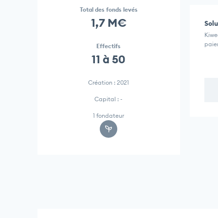
Total des fonds levés
1,7 M€
Solu
Kiwee
paie
Effectifs
11 à 50
Création : 2021
Capital : -
1 fondateur