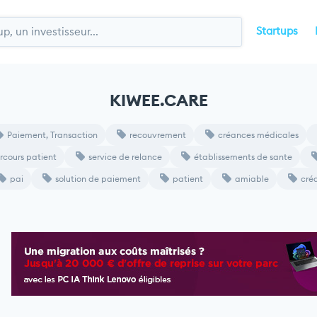
Startups
KIWEE.CARE
Paiement, Transaction
recouvrement
créances médicales
rcours patient
service de relance
établissements de sante
pai
solution de paiement
patient
amiable
cré