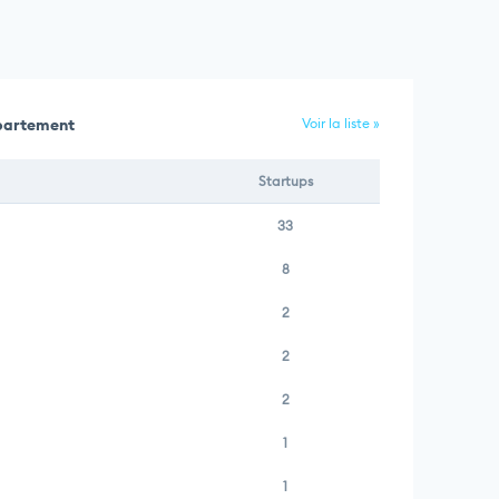
épartement
Voir la liste »
Startups
33
8
2
2
2
1
1