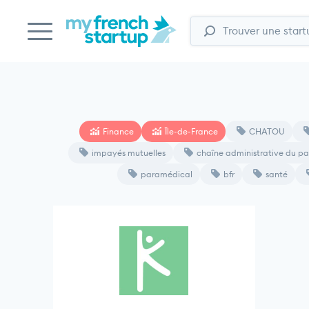
Finance
Île-de-France
CHATOU
impayés mutuelles
chaîne administrative du pa
paramédical
bfr
santé