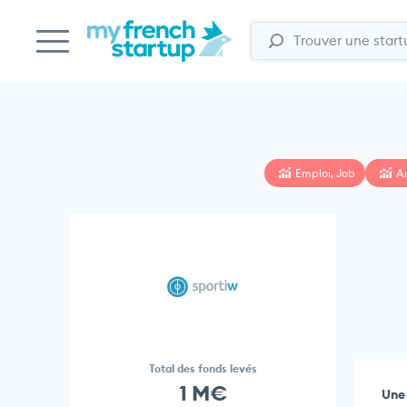
Emploi, Job
A
Total des fonds levés
1 M€
Une 