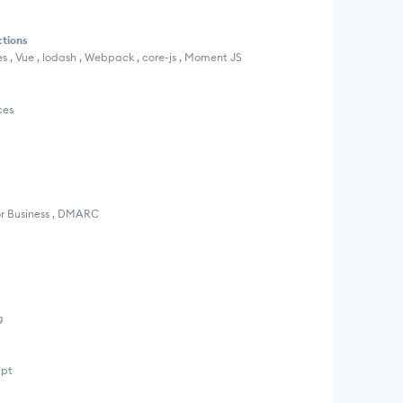
ctions
s , Vue , lodash , Webpack , core-js , Moment JS
ces
or Business , DMARC
g
ypt