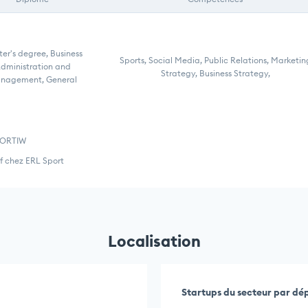
er's degree, Business
Sports, Social Media, Public Relations, Marketin
dministration and
Strategy, Business Strategy,
nagement, General
PORTIW
if chez ERL Sport
Localisation
Startups du secteur par d