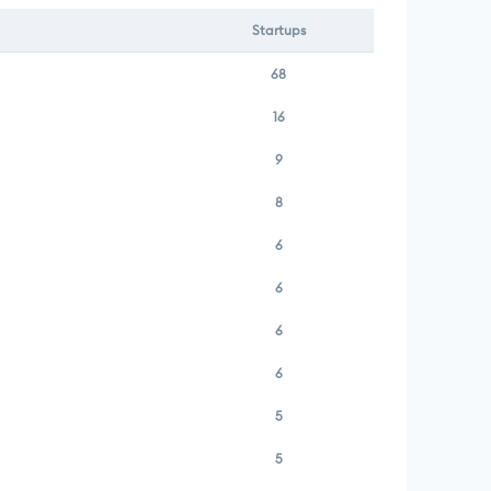
Startups
68
16
9
8
6
6
6
6
5
5