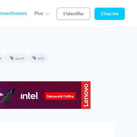
Investisseurs
Plus
S'identifier
S'inscrire
t
sport
b2c