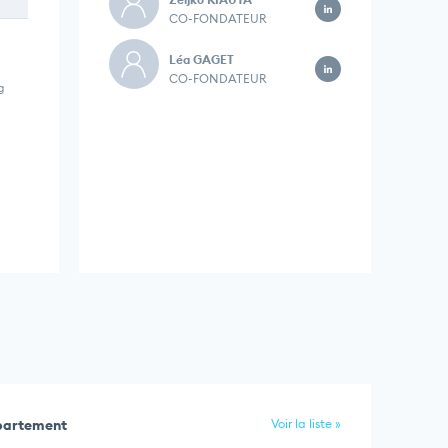
CO-FONDATEUR
Léa GAGET
CO-FONDATEUR
g
épartement
Voir la liste »