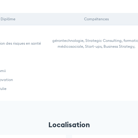
Diplôme
Compétences
gérontechnologie, Strategic Consulting, formati
ion des risques en santé
médicosociale, Start-ups, Business Strategy,
omii
ovation
ulie
Localisation