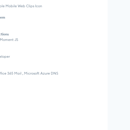
ple Mobile Web Clips Icon
tem
ctions
 , Moment JS
eloper
fice 365 Mail , Microsoft Azure DNS