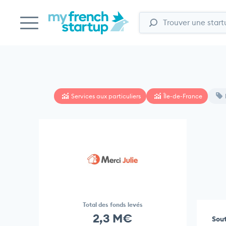
Services aux particuliers
Île-de-France
Total des fonds levés
2,3 M€
Sout