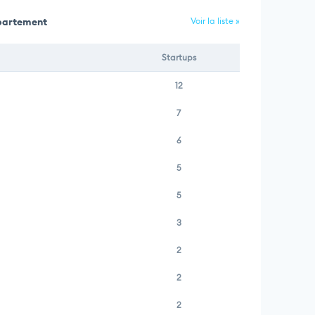
épartement
Voir la liste »
Startups
12
7
6
5
5
3
2
2
2