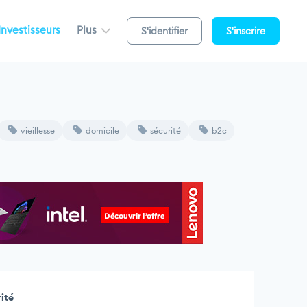
Investisseurs
Plus
S'identifier
S'inscrire
vieillesse
domicile
sécurité
b2c
rité