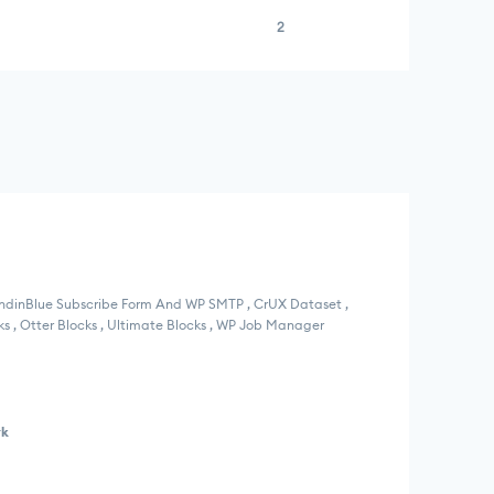
2
SendinBlue Subscribe Form And WP SMTP , CrUX Dataset ,
 , Otter Blocks , Ultimate Blocks , WP Job Manager
rk