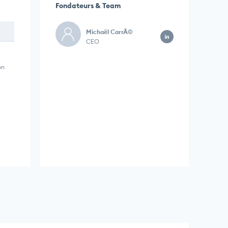
Fondateurs & Team
Michaël CarrÃ©
CEO
on