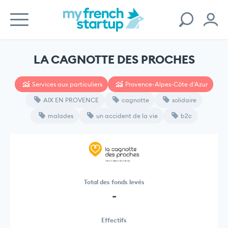
LA CAGNOTTE DES PROCHES
Services aux particuliers
Provence-Alpes-Côte d'Azur
AIX EN PROVENCE
cagnotte
solidaire
malades
un accident de la vie
b2c
Total des fonds levés
-
Effectifs