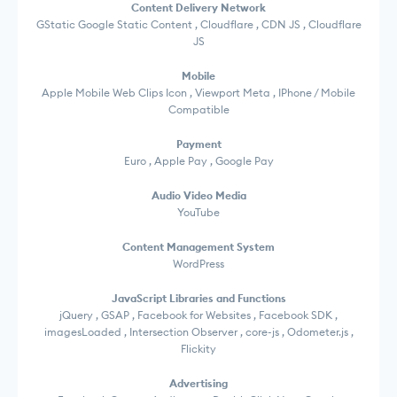
Content Delivery Network
GStatic Google Static Content , Cloudflare , CDN JS , Cloudflare
JS
Mobile
Apple Mobile Web Clips Icon , Viewport Meta , IPhone / Mobile
Compatible
Payment
Euro , Apple Pay , Google Pay
Audio Video Media
YouTube
Content Management System
WordPress
JavaScript Libraries and Functions
jQuery , GSAP , Facebook for Websites , Facebook SDK ,
imagesLoaded , Intersection Observer , core-js , Odometer.js ,
Flickity
Advertising