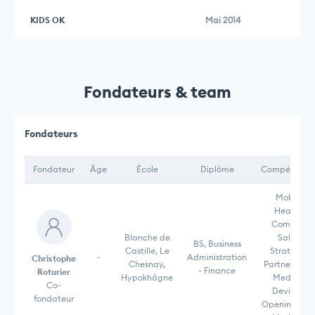
KIDS OK
Mai 2014
Fondateurs & team
Fondateurs
Fondateur
Âge
École
Diplôme
Compétence
Mobile
Health,
Complex
Blanche de
Sales,
BS, Business
Castille, Le
Strategic
-
Administration
Christophe
Chesnay,
Partnerships,
- Finance
Roturier
Hypokhâgne
Medical
Co-
Devices,
fondateur
Opening Ne