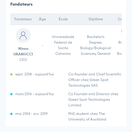
Fondateurs
Fondateur
Âge
École
Diplôme
Compét
Molec
Universidade
Bachelor’s
Biolo
Federal de
Degree,
Biochem
-
Santa
Biology/Biological
Scien
Ninna
Catarina
Sciences, General
Biotechn
GRANUCCI
Resea
CEO
sept. 2018 - aujourd'hui
Co-founder and Chief Scientific
Officer chez Green Spot
Technologies SAS
mars 2016 - aujourd'hui
Co Founder and Director chez
Green Spot Technologies
Limited
mai 2014 - avr. 2019
PhD student chez The
University of Auckland