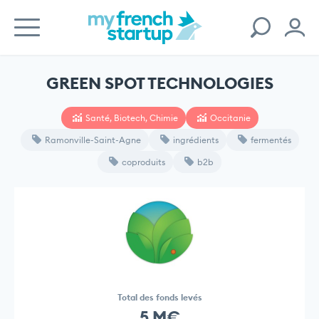
GREEN SPOT TECHNOLOGIES
Santé, Biotech, Chimie
Occitanie
Ramonville-Saint-Agne
ingrédients
fermentés
coproduits
b2b
Total des fonds levés
5 M€